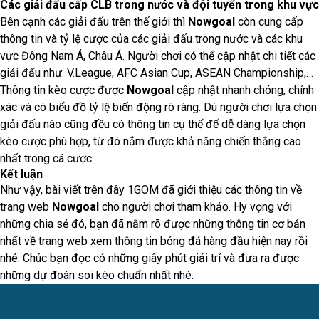
Các giải đấu cấp CLB trong nước và đội tuyển trong khu vực
Bên cạnh các giải đấu trên thế giới thì
Nowgoal
còn cung cấp
thông tin và tỷ lệ cược của các giải đấu trong nước và các khu
vực Đông Nam Á, Châu Á. Người chơi có thể cập nhật chi tiết các
giải đấu như: V.League, AFC Asian Cup, ASEAN Championship,…
Thông tin kèo cược được
Nowgoal
cập nhật nhanh chóng, chính
xác và có biểu đồ tỷ lệ biến động rõ ràng. Dù người chơi lựa chọn
giải đấu nào cũng đều có thông tin cụ thể để dễ dàng lựa chọn
kèo cược phù hợp, từ đó nắm được khả năng chiến thắng cao
nhất trong cá cược.
Kết luận
Như vậy, bài viết trên đây 1GOM đã giới thiệu các thông tin về
trang web
Nowgoal
cho người chơi tham khảo. Hy vọng với
những chia sẻ đó, bạn đã nắm rõ được những thông tin cơ bản
nhất về trang web xem thông tin bóng đá hàng đầu hiện nay rồi
nhé. Chúc bạn đọc có những giây phút giải trí và đưa ra được
những dự đoán soi kèo chuẩn nhất nhé.