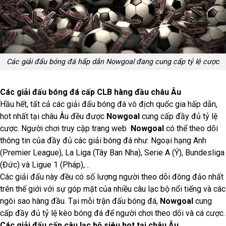
Các giải đấu bóng đá hấp dẫn Nowgoal đang cung cấp tỷ lệ cược
Các giải đấu bóng đá cấp CLB hàng đầu châu Âu
Hầu hết, tất cả các giải đấu bóng đá vô địch quốc gia hấp dẫn,
hot nhất tại châu Âu đều được
Nowgoal
cung cấp đầy đủ tỷ lệ
cược. Người chơi truy cập trang web
Nowgoal
có thể theo dõi
thông tin của đầy đủ các giải bóng đá như: Ngoại hạng Anh
(Premier League), La Liga (Tây Ban Nha), Serie A (Ý), Bundesliga
(Đức) và Ligue 1 (Pháp),…
Các giải đấu này đều có số lượng người theo dõi đông đảo nhất
trên thế giới với sự góp mặt của nhiều câu lạc bộ nổi tiếng và các
ngôi sao hàng đầu. Tại mỗi trận đấu bóng đá,
Nowgoal
cung
cấp đầy đủ tỷ lệ kèo bóng đá để người chơi theo dõi và cá cược.
Các giải đấu cấp câu lạc bộ siêu hot tại châu Âu