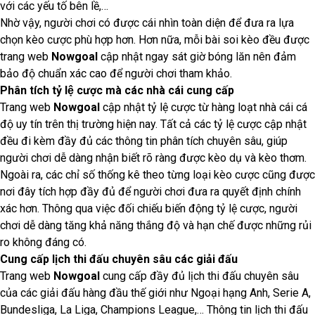
với các yếu tố bên lề,…
Nhờ vậy, người chơi có được cái nhìn toàn diện để đưa ra lựa
chọn kèo cược phù hợp hơn. Hơn nữa, mỗi bài soi kèo đều được
trang web
Nowgoal
cập nhật ngay sát giờ bóng lăn nên đảm
bảo độ chuẩn xác cao để người chơi tham khảo.
Phân tích tỷ lệ cược mà các nhà cái cung cấp
Trang web
Nowgoal
cập nhật tỷ lệ cược từ hàng loạt nhà cái cá
độ uy tín trên thị trường hiện nay. Tất cả các tỷ lệ cược cập nhật
đều đi kèm đầy đủ các thông tin phân tích chuyên sâu, giúp
người chơi dễ dàng nhận biết rõ ràng được kèo dụ và kèo thơm.
Ngoài ra, các chỉ số thống kê theo từng loại kèo cược cũng được
nơi đây
tích hợp đầy đủ để người chơi đưa ra quyết định chính
xác hơn. Thông qua việc đối chiếu biến động tỷ lệ cược, người
chơi dễ dàng tăng khả năng thắng độ và hạn chế được những rủi
ro không đáng có.
Cung cấp lịch thi đấu chuyên sâu các giải đấu
Trang web
Nowgoal
cung cấp đầy đủ lịch thi đấu chuyên sâu
của các giải đấu hàng đầu thế giới như Ngoại hạng Anh, Serie A,
Bundesliga, La Liga, Champions League,… Thông tin lịch thi đấu