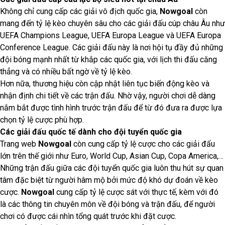
Không chỉ cung cấp các giải vô địch quốc gia,
Nowgoal
còn
mang đến tỷ lệ kèo chuyên sâu cho các giải đấu cúp châu Âu như
UEFA Champions League, UEFA Europa League và UEFA Europa
Conference League. Các giải đấu này là nơi hội tụ đầy đủ những
đội bóng mạnh nhất từ khắp các quốc gia, với lịch thi đấu căng
thẳng và có nhiều bất ngờ về tỷ lệ kèo.
Hơn nữa,
thương hiệu
còn cập nhật liên tục biến động kèo và
nhận định chi tiết về các trận đấu. Nhờ vậy, người chơi dễ dàng
nắm bắt được tình hình trước trận đấu để từ đó đưa ra được lựa
chọn tỷ lệ cược phù hợp.
Các giải đấu quốc tế dành cho đội tuyển quốc gia
Trang web
Nowgoal
còn cung cấp tỷ lệ cược cho các giải đấu
lớn trên thế giới như Euro, World Cup, Asian Cup, Copa America,…
Những trận đấu giữa các đội tuyển quốc gia luôn thu hút sự quan
tâm đặc biệt từ người hâm mộ bởi mức độ khó dự đoán về kèo
cược.
Nowgoal
cung cấp tỷ lệ cược sát với thực tế, kèm với đó
là các thông tin chuyên môn về đội bóng và trận đấu, để người
chơi có được cái nhìn tổng quát trước khi đặt cược.