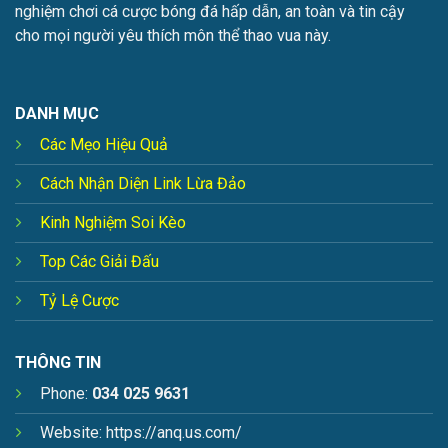
nghiệm chơi cá cược bóng đá hấp dẫn, an toàn và tin cậy
cho mọi người yêu thích môn thể thao vua này.
DANH MỤC
Các Mẹo Hiệu Quả
Cách Nhận Diện Link Lừa Đảo
Kinh Nghiệm Soi Kèo
Top Các Giải Đấu
Tỷ Lệ Cược
THÔNG TIN
Phone:
034 025 9631
Website: https://anq.us.com/