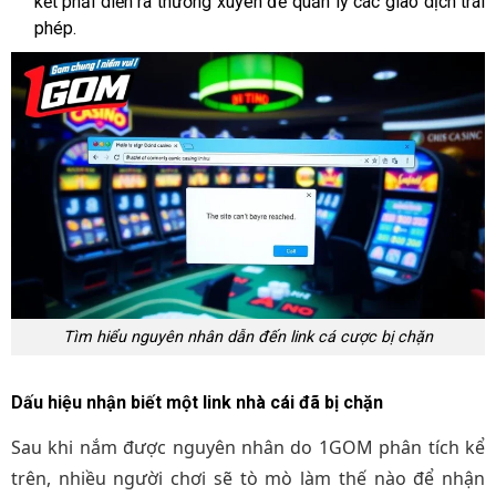
kết phải diễn ra thường xuyên để quản lý các giao dịch trái
phép.
Tìm hiểu nguyên nhân dẫn đến link cá cược bị chặn
Dấu hiệu nhận biết một link nhà cái đã bị chặn
Sau khi nắm được nguyên nhân do 1GOM phân tích kể
trên, nhiều người chơi sẽ tò mò làm thế nào để nhận