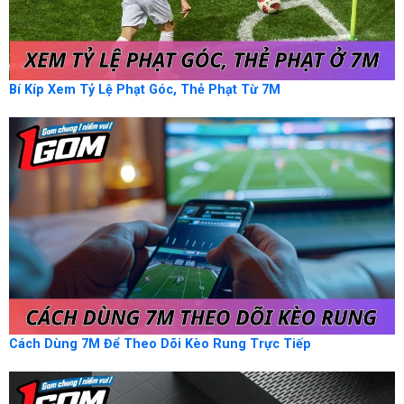
Bí Kíp Xem Tỷ Lệ Phạt Góc, Thẻ Phạt Từ 7M
Cách Dùng 7M Để Theo Dõi Kèo Rung Trực Tiếp