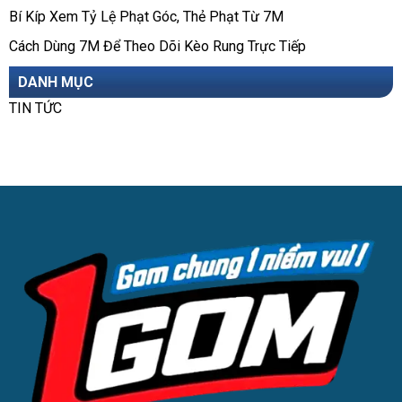
Bí Kíp Xem Tỷ Lệ Phạt Góc, Thẻ Phạt Từ 7M
Cách Dùng 7M Để Theo Dõi Kèo Rung Trực Tiếp
DANH MỤC
TIN TỨC