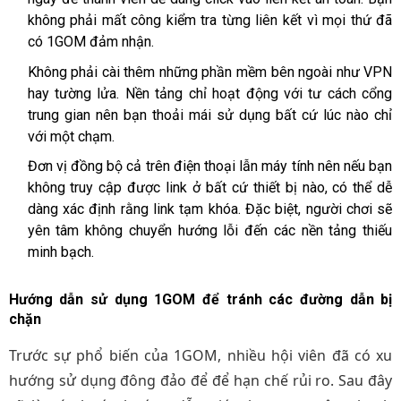
không phải mất công kiểm tra từng liên kết vì mọi thứ đã
có 1GOM đảm nhận.
Không phải cài thêm những phần mềm bên ngoài như VPN
hay tường lửa. Nền tảng chỉ hoạt động với tư cách cổng
trung gian nên bạn thoải mái sử dụng bất cứ lúc nào chỉ
với một chạm.
Đơn vị đồng bộ cả trên điện thoại lẫn máy tính nên nếu bạn
không truy cập được link ở bất cứ thiết bị nào, có thể dễ
dàng xác định rằng link tạm khóa. Đặc biệt, người chơi sẽ
yên tâm không chuyển hướng lỗi đến các nền tảng thiếu
minh bạch.
Hướng dẫn sử dụng 1GOM để tránh các đường dẫn bị
chặn
Trước sự phổ biến của 1GOM, nhiều hội viên đã có xu
hướng sử dụng đông đảo để để hạn chế rủi ro. Sau đây