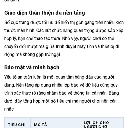
Giao diện thân thiện đa nền tảng
Bố cục trang được tối ưu để hiển thị gọn gàng trên nhiều kích
thước màn hình. Các nút chức năng quan trọng được sắp xếp
hợp lý, hạn chế thao tác thừa. Nhờ vậy, người chơi có thể
chuyển đổi mượt mà giữa trình duyệt máy tính và thiết bị di
động mà không gặp trở ngại.
Bảo mật và minh bạch
Yếu tố an toàn luôn là mối quan tâm hàng đầu của người
dùng. Nền tảng áp dụng nhiều lớp bảo vệ dữ liệu cùng quy
trình xác thực rõ ràng nhằm bảo vệ thông tin cá nhân. Bảng
dưới đây tổng hợp một số tiêu chí mà người chơi nên cân
nhắc:
LỢI ÍCH CHO
TIÊU CHÍ
MÔ TẢ
NGƯỜI CHƠI