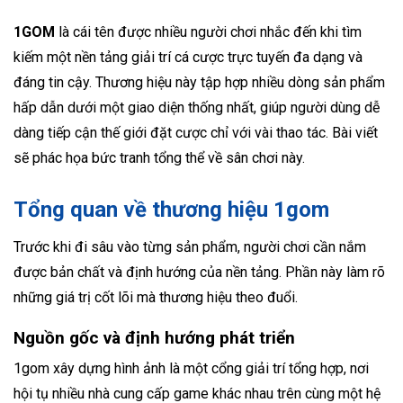
1GOM
là cái tên được nhiều người chơi nhắc đến khi tìm
kiếm một nền tảng giải trí cá cược trực tuyến đa dạng và
đáng tin cậy. Thương hiệu này tập hợp nhiều dòng sản phẩm
hấp dẫn dưới một giao diện thống nhất, giúp người dùng dễ
dàng tiếp cận thế giới đặt cược chỉ với vài thao tác. Bài viết
sẽ phác họa bức tranh tổng thể về sân chơi này.
Tổng quan về thương hiệu 1gom
Trước khi đi sâu vào từng sản phẩm, người chơi cần nắm
được bản chất và định hướng của nền tảng. Phần này làm rõ
những giá trị cốt lõi mà thương hiệu theo đuổi.
Nguồn gốc và định hướng phát triển
1gom xây dựng hình ảnh là một cổng giải trí tổng hợp, nơi
hội tụ nhiều nhà cung cấp game khác nhau trên cùng một hệ